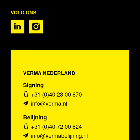
VOLG ONS
VERMA NEDERLAND
Signing
+31 (0)40 23 00 870
info@verma.nl
Belijning
+31 (0)40 72 00 824
info@vermabelijning.nl