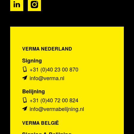
VERMA NEDERLAND
Signing
+31 (0)40 23 00 870
info@verma.nl
Belijning
+31 (0)40 72 00 824
info@vermabelijning.nl
VERMA BELGIË