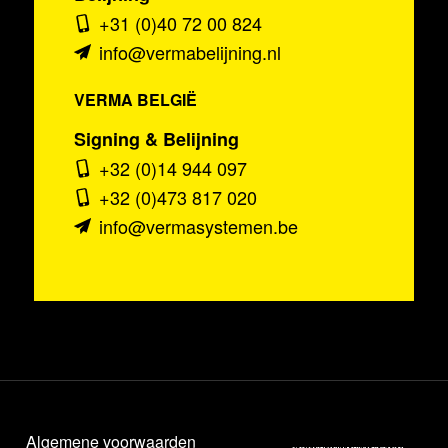
+31 (0)40 72 00 824
info@vermabelijning.nl
VERMA BELGIË
Signing & Belijning
+32 (0)14 944 097
+32 (0)473 817 020
info@vermasystemen.be
Algemene voorwaarden