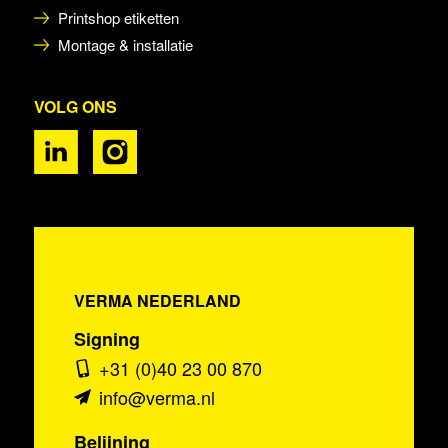
Printshop etiketten
Montage & installatie
VOLG ONS
VERMA NEDERLAND
Signing
+31 (0)40 23 00 870
info@verma.nl
Belijning