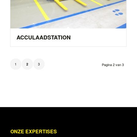
ACCULAADSTATION
1
3
2
Pagina 2 van 3
ONZE EXPERTISES