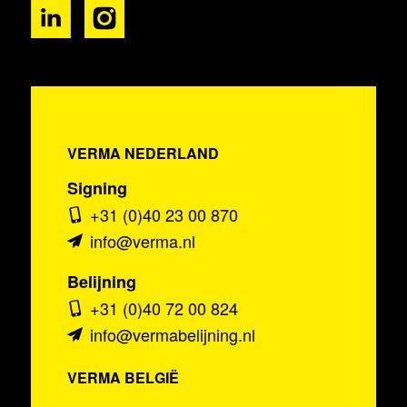
VERMA NEDERLAND
Signing
+31 (0)40 23 00 870
info@verma.nl
Belijning
+31 (0)40 72 00 824
info@vermabelijning.nl
VERMA BELGIË