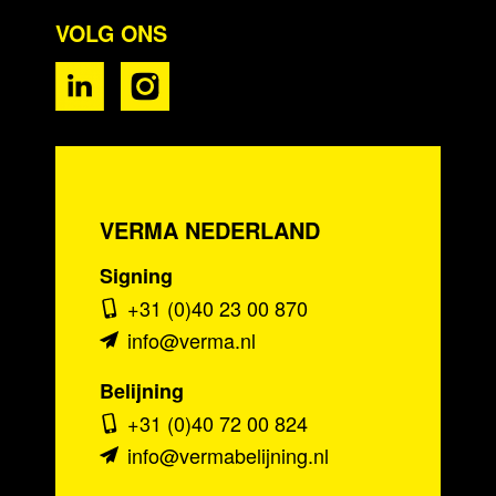
VOLG ONS
VERMA NEDERLAND
Signing
+31 (0)40 23 00 870
info@verma.nl
Belijning
+31 (0)40 72 00 824
info@vermabelijning.nl