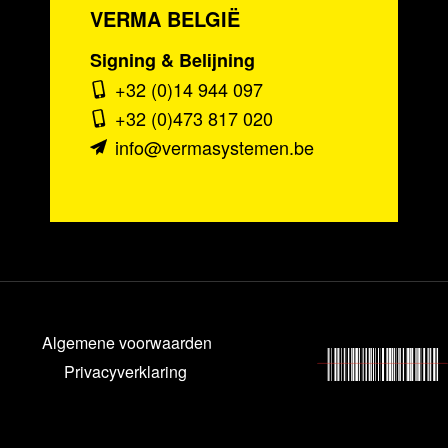
VERMA BELGIË
Signing & Belijning
+32 (0)14 944 097
+32 (0)473 817 020
info@vermasystemen.be
Algemene voorwaarden
Privacyverklaring