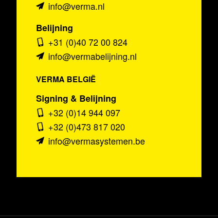
info@verma.nl
Belijning
+31 (0)40 72 00 824
info@vermabelijning.nl
VERMA BELGIË
Signing & Belijning
+32 (0)14 944 097
+32 (0)473 817 020
info@vermasystemen.be