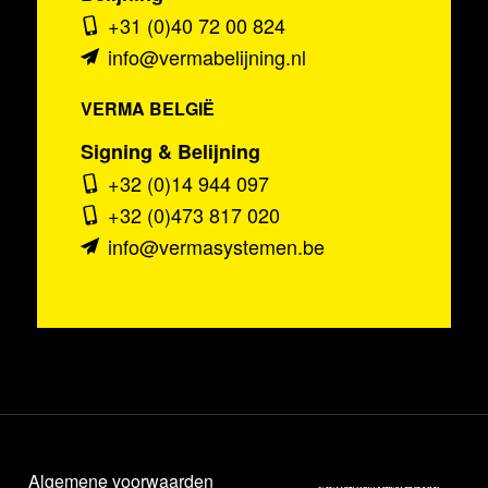
+31 (0)40 72 00 824
info@vermabelijning.nl
VERMA BELGIË
Signing & Belijning
+32 (0)14 944 097
+32 (0)473 817 020
info@vermasystemen.be
Algemene voorwaarden