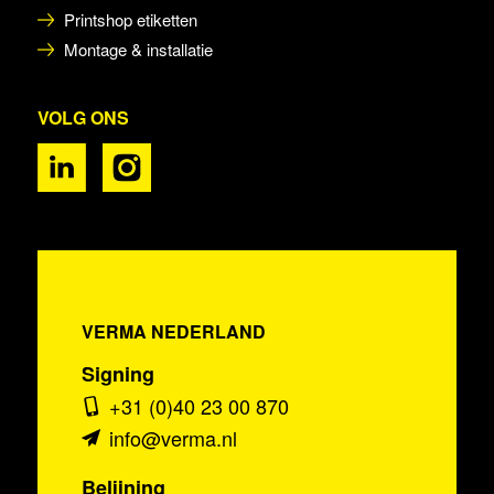
Printshop etiketten
Montage & installatie
VOLG ONS
VERMA NEDERLAND
Signing
+31 (0)40 23 00 870
info@verma.nl
Belijning