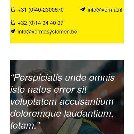
+31 (0)40-2300870
info@verma.nl
+32 (0)14 94 40 97
info@vermasystemen.be
“Perspiciatis unde omnis
iste natus error sit
voluptatem accusantium
doloremque laudantium,
totam.”