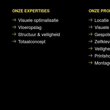
ONZE EXPERTISES
ONZE PR
Visuele optimalisatie
Locatie 
Vloeropslag
Visuele 
Structuur & veiligheid
Gespote
Totaalconcept
Zelfklev
Veiligh
Printsho
Montage