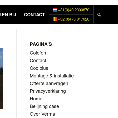
+31(0)40 2300870
EN BIJ
CONTACT
+32(0)473 817020
PAGINA’S
Colofon
Contact
Coolblue
Montage & installatie
Offerte aanvragen
Privacyverklaring
Home
Belijning case
Over Verma