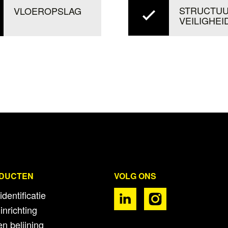
STRUCTUU
VLOEROPSLAG
VEILIGHEI
ODUCTEN
VOLG ONS
identificatie
inrichting
n belijning