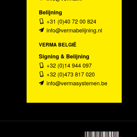
Belijning
+31 (0)40 72 00 824
info@vermabelijning.nl
VERMA BELGIË
Signing & Belijning
+32 (0)14 944 097
+32 (0)473 817 020
info@vermasystemen.be