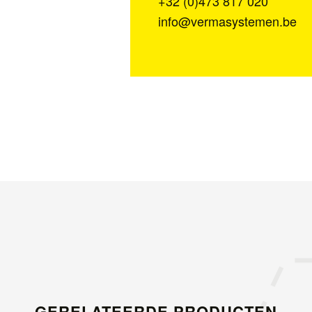
+32 (0)473 817 020
info@vermasystemen.be
GERELATEERDE PRODUCTEN