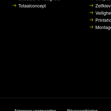
Totaalconcept
Zelfklev
Veiligh
Printsho
Montage
Algemene voorwaarden
Privacyverklaring