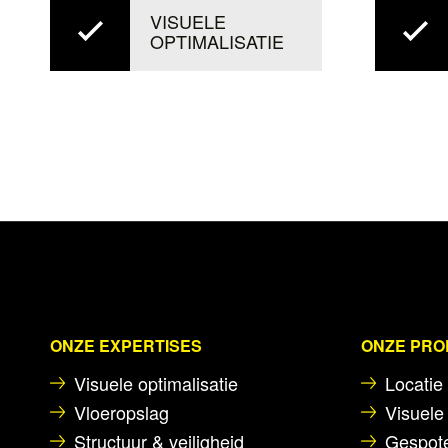
VISUELE
OPTIMALISATIE
ONZE EXPERTISES
ONZE PR
Visuele optimalisatie
Locatie 
Vloeropslag
Visuele 
Structuur & veiligheid
Gespote