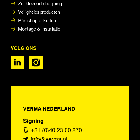
Zelfklevende belijning
Veiligheidsproducten
Printshop etiketten
Montage & installatie
VOLG ONS
VERMA NEDERLAND
Signing
+31 (0)40 23 00 870
info@verma.nl