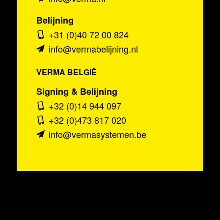
Belijning
+31 (0)40 72 00 824
info@vermabelijning.nl
VERMA BELGIË
Signing & Belijning
+32 (0)14 944 097
+32 (0)473 817 020
info@vermasystemen.be